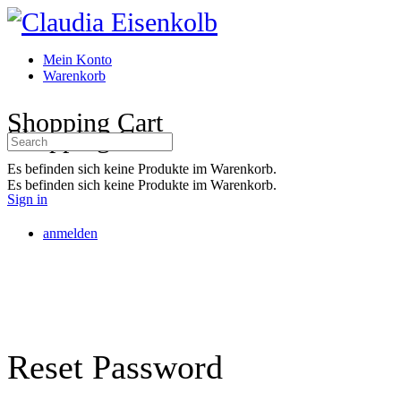
Toggle
Side
Panel
Mein Konto
Warenkorb
More
Shopping Cart
options
Shopping Cart
Search
for:
Es befinden sich keine Produkte im Warenkorb.
Es befinden sich keine Produkte im Warenkorb.
Sign in
anmelden
Reset Password