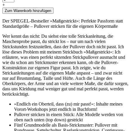
+
Zum Warenkorb hinzufügen
Der SPIEGEL-Bestseller »Maßgestrickt«: Perfekte Passform statt
Standardgröße – Pullover stricken für die eigenen Körpermaße
Wer kennt das nicht: Du siehst eine tolle Strickanleitung, die
Maschenprobe passt, du strickt los – nur um nach vielen
Strickstunden festzustellen, dass der Pullover doch nicht passt. Ich
löse dieses Problem mit meinem Strickbuch »Maßgestrickt«: Ich
erläutere, was einen perfekt sitzenden Strickpullover ausmacht und
wie du schon am Strickmuster erkennen kann, ob die Pullover-
Konstruktion zur eigenen Figur passt. Ich zeigte, wie du
Strickanleitungen auf die eigenen Maße anpasst – und zwar nicht
nur auf Brustumfang, Taille und Hüfte. Auch die Länge des
Oberkörpers, der Arme und an viele weitere Maße, die dafür sorgen,
dass uns Kleidung mal weniger gut und mal perfekt passt, werden
berücksichtigt.
»Endlich ein Oberteil, dass (zu) mir passt!«: Inhalte meines
Vorort-Workshops jetzt endlich in Buchform!
Pullover stricken in einem Stück: Alle Modelle werden von
oben nach unten (top down) gestrickt
Fünf Grundmodelle als Basis-Strickmuster: Pullover mit
Rundpasse, Sattelschulter, Raglankonstruktion, Contiguous-