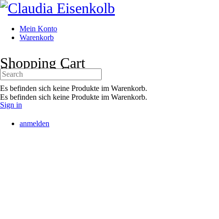
Toggle
Side
Panel
Mein Konto
Warenkorb
More
Shopping Cart
options
Shopping Cart
Search
for:
Es befinden sich keine Produkte im Warenkorb.
Es befinden sich keine Produkte im Warenkorb.
Sign in
anmelden