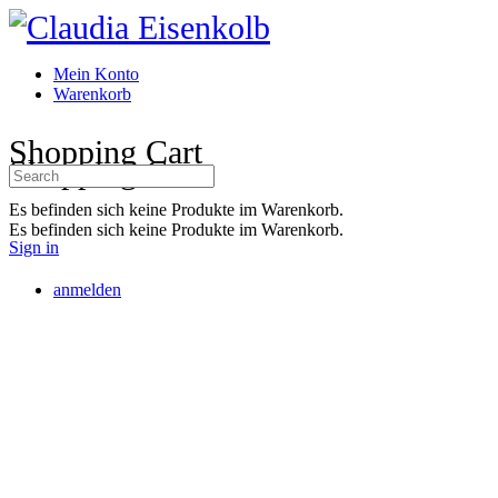
Toggle
Side
Panel
Mein Konto
Warenkorb
More
Shopping Cart
options
Shopping Cart
Search
for:
Es befinden sich keine Produkte im Warenkorb.
Es befinden sich keine Produkte im Warenkorb.
Sign in
anmelden