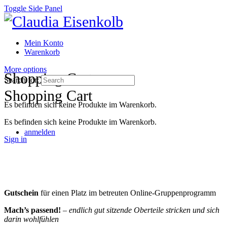
Toggle Side Panel
Mein Konto
Warenkorb
More options
Shopping Cart
Search for:
Shopping Cart
Es befinden sich keine Produkte im Warenkorb.
Es befinden sich keine Produkte im Warenkorb.
anmelden
Sign in
Gutschein
für einen Platz im betreuten Online-Gruppenprogramm
Mach’s passend!
–
endlich gut sitzende Oberteile stricken und sich
darin wohlfühlen