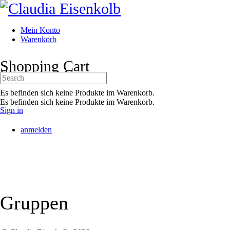
Toggle
Side
Panel
Mein Konto
Warenkorb
More
Shopping Cart
options
Shopping Cart
Search
for:
Es befinden sich keine Produkte im Warenkorb.
Es befinden sich keine Produkte im Warenkorb.
Sign in
anmelden
Gruppen