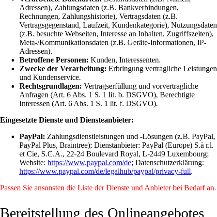
Adressen), Zahlungsdaten (z.B. Bankverbindungen,
Rechnungen, Zahlungshistorie), Vertragsdaten (z.B.
Vertragsgegenstand, Laufzeit, Kundenkategorie), Nutzungsdaten
(z.B. besuchte Webseiten, Interesse an Inhalten, Zugriffszeiten),
Meta-/Kommunikationsdaten (z.B. Geräte-Informationen, IP-
Adressen).
Betroffene Personen:
Kunden, Interessenten.
Zwecke der Verarbeitung:
Erbringung vertragliche Leistungen
und Kundenservice.
Rechtsgrundlagen:
Vertragserfüllung und vorvertragliche
Anfragen (Art. 6 Abs. 1 S. 1 lit. b. DSGVO), Berechtigte
Interessen (Art. 6 Abs. 1 S. 1 lit. f. DSGVO).
Eingesetzte Dienste und Diensteanbieter:
PayPal:
Zahlungsdienstleistungen und -Lösungen (z.B. PayPal,
PayPal Plus, Braintree); Dienstanbieter: PayPal (Europe) S.à r.l.
et Cie, S.C.A., 22-24 Boulevard Royal, L-2449 Luxembourg;
Website:
https://www.paypal.com/de
; Datenschutzerklärung:
https://www.paypal.com/de/legalhub/paypal/privacy-full
.
Passen Sie ansonsten die Liste der Dienste und Anbieter bei Bedarf an.
Bereitstellung des Onlineangebotes