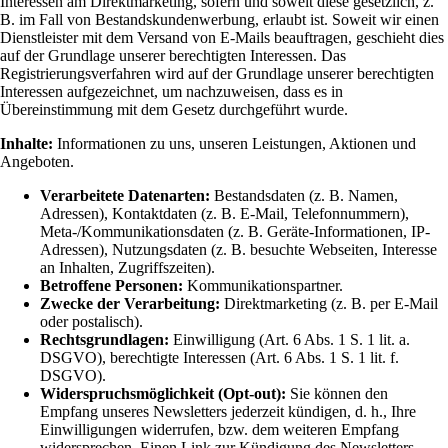
Interessen am Direktmarketing, sofern und soweit diese gesetzlich, z.
B. im Fall von Bestandskundenwerbung, erlaubt ist. Soweit wir einen
Dienstleister mit dem Versand von E-Mails beauftragen, geschieht dies
auf der Grundlage unserer berechtigten Interessen. Das
Registrierungsverfahren wird auf der Grundlage unserer berechtigten
Interessen aufgezeichnet, um nachzuweisen, dass es in
Übereinstimmung mit dem Gesetz durchgeführt wurde.
Inhalte:
Informationen zu uns, unseren Leistungen, Aktionen und
Angeboten.
Verarbeitete Datenarten:
Bestandsdaten (z. B. Namen,
Adressen), Kontaktdaten (z. B. E-Mail, Telefonnummern),
Meta-/Kommunikationsdaten (z. B. Geräte-Informationen, IP-
Adressen), Nutzungsdaten (z. B. besuchte Webseiten, Interesse
an Inhalten, Zugriffszeiten).
Betroffene Personen:
Kommunikationspartner.
Zwecke der Verarbeitung:
Direktmarketing (z. B. per E-Mail
oder postalisch).
Rechtsgrundlagen:
Einwilligung (Art. 6 Abs. 1 S. 1 lit. a.
DSGVO), berechtigte Interessen (Art. 6 Abs. 1 S. 1 lit. f.
DSGVO).
Widerspruchsmöglichkeit (Opt-out):
Sie können den
Empfang unseres Newsletters jederzeit kündigen, d. h., Ihre
Einwilligungen widerrufen, bzw. dem weiteren Empfang
widersprechen. Einen Link zur Kündigung des Newsletters