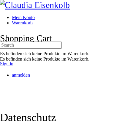
Toggle
Side
Panel
Mein Konto
Warenkorb
More
Shopping Cart
options
Shopping Cart
Search
for:
Es befinden sich keine Produkte im Warenkorb.
Es befinden sich keine Produkte im Warenkorb.
Sign in
anmelden
Datenschutz