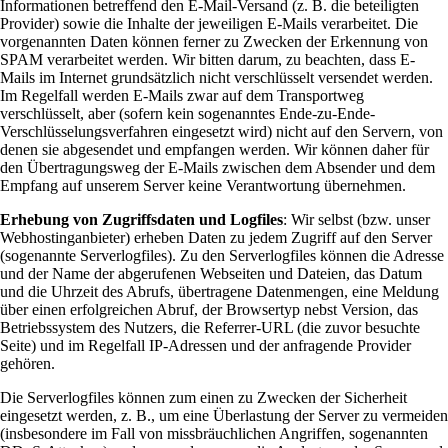
Informationen betreffend den E-Mail-Versand (z. B. die beteiligten
Provider) sowie die Inhalte der jeweiligen E-Mails verarbeitet. Die
vorgenannten Daten können ferner zu Zwecken der Erkennung von
SPAM verarbeitet werden. Wir bitten darum, zu beachten, dass E-
Mails im Internet grundsätzlich nicht verschlüsselt versendet werden.
Im Regelfall werden E-Mails zwar auf dem Transportweg
verschlüsselt, aber (sofern kein sogenanntes Ende-zu-Ende-
Verschlüsselungsverfahren eingesetzt wird) nicht auf den Servern, von
denen sie abgesendet und empfangen werden. Wir können daher für
den Übertragungsweg der E-Mails zwischen dem Absender und dem
Empfang auf unserem Server keine Verantwortung übernehmen.
Erhebung von Zugriffsdaten und Logfiles
: Wir selbst (bzw. unser
Webhostinganbieter) erheben Daten zu jedem Zugriff auf den Server
(sogenannte Serverlogfiles). Zu den Serverlogfiles können die Adresse
und der Name der abgerufenen Webseiten und Dateien, das Datum
und die Uhrzeit des Abrufs, übertragene Datenmengen, eine Meldung
über einen erfolgreichen Abruf, der Browsertyp nebst Version, das
Betriebssystem des Nutzers, die Referrer-URL (die zuvor besuchte
Seite) und im Regelfall IP-Adressen und der anfragende Provider
gehören.
Die Serverlogfiles können zum einen zu Zwecken der Sicherheit
eingesetzt werden, z. B., um eine Überlastung der Server zu vermeiden
(insbesondere im Fall von missbräuchlichen Angriffen, sogenannten