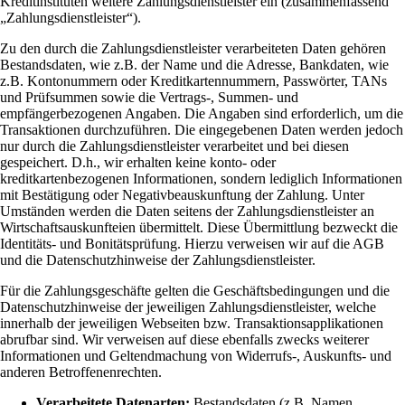
Kreditinstituten weitere Zahlungsdienstleister ein (zusammenfassend
„Zahlungsdienstleister“).
Zu den durch die Zahlungsdienstleister verarbeiteten Daten gehören
Bestandsdaten, wie z.B. der Name und die Adresse, Bankdaten, wie
z.B. Kontonummern oder Kreditkartennummern, Passwörter, TANs
und Prüfsummen sowie die Vertrags-, Summen- und
empfängerbezogenen Angaben. Die Angaben sind erforderlich, um die
Transaktionen durchzuführen. Die eingegebenen Daten werden jedoch
nur durch die Zahlungsdienstleister verarbeitet und bei diesen
gespeichert. D.h., wir erhalten keine konto- oder
kreditkartenbezogenen Informationen, sondern lediglich Informationen
mit Bestätigung oder Negativbeauskunftung der Zahlung. Unter
Umständen werden die Daten seitens der Zahlungsdienstleister an
Wirtschaftsauskunfteien übermittelt. Diese Übermittlung bezweckt die
Identitäts- und Bonitätsprüfung. Hierzu verweisen wir auf die AGB
und die Datenschutzhinweise der Zahlungsdienstleister.
Für die Zahlungsgeschäfte gelten die Geschäftsbedingungen und die
Datenschutzhinweise der jeweiligen Zahlungsdienstleister, welche
innerhalb der jeweiligen Webseiten bzw. Transaktionsapplikationen
abrufbar sind. Wir verweisen auf diese ebenfalls zwecks weiterer
Informationen und Geltendmachung von Widerrufs-, Auskunfts- und
anderen Betroffenenrechten.
Verarbeitete Datenarten:
Bestandsdaten (z.B. Namen,